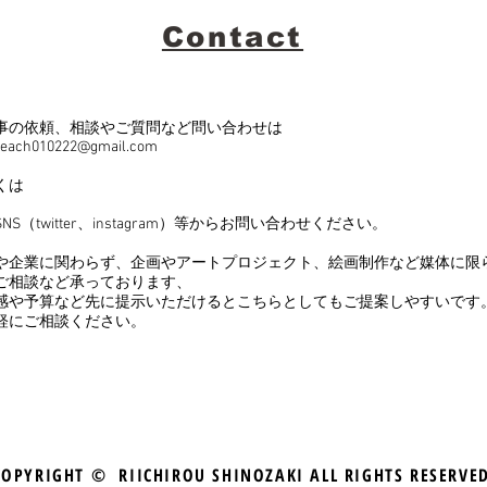
Contact
事の依頼、相談やご質問など
問い合わせは
eeach010222@gmail.com
くは
NS（twitter、instagram）等から
お問い合わせください。
や企業に関わらず、
企画やアートプロジェクト、絵画制作など媒体に限
ご相談など
承っております、
感や予算など先に提示いただけるとこちらとしてもご提案しやすいです
軽にご相談ください。
PYRIGHT © RIICHIROU SHINOZAKI ALL RIGHTS RESERVE