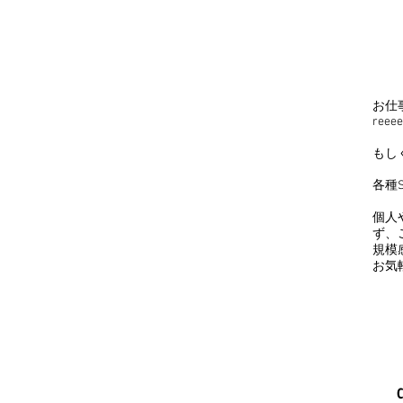
お仕
reee
もし
各種S
個人
ず、
規模
お気
CO