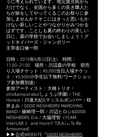
うに考えられています。地元鹿児島から
だけでなく、全国から多くの良き隣人た
ちが旅をしてやってくるこのお祭りに参
加しませんか？そこにはきっと思いもか
けない新しいことやつながりがみつかる
はずです。ことしも夏の終わりの美しい
日に、森の学校でお会いしましょう！グ
ッドネイバーズ・ジャンボリー
主宰坂口修一郎
日時：2015年8月22日(土) 時間：
11:00~21:00 場所：川辺森の学校 前売
り入場チケット：¥5,000当日入場チケッ
ト：¥5,500(小学生以下無料/ワークショッ
プ参加費別途)
参加アーティスト：大橋トリオ /
otto&amp;orabu(しょうぶ学園) / THE
Honest / 川邊大紀&マッスルボンバー / 桜
井まみ / GOOD NEIGHBORS MARCHING
BAND / 篠崎理一郎 / 川辺ヒロシ&GOOD
NEIGHBORS DJs / 大脇理智（YCAM
InterLAB ） and more!!! T.B.A.(←To Be
Announced)
▶▶公式WEBSITE『
GOOD NEIGHBORS