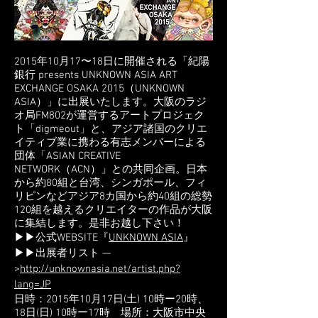
2015年10月17〜18日に開催される「紀陽
銀行 presents UNKNOWN ASIA ART
EXCHANGE OSAKA 2015（UNKNOWN
ASIA）」に出展いたします。大阪のラジ
オ局FM802が運営するアートプロジェク
ト「digmeout」と、アジア諸国のクリエ
イティブ業に携わる有志メンバーによる
団体「ASIAN CREATIVE
NETWORK（ACN）」との共同企画。日本
から約80組と台湾、シンガポール、フィ
リピンなどアジア8カ国から約40組の総勢
120組を越えるクリエイターの作品が大阪
に集結します。是非お越し下さい！
▶▶公式WEBSITE『
UNKNOWN ASIA
』
▶▶出展者リスト —
>
http://unknownasia.net/artist.php?
lang=JP
日時：2015年10月17日(土) 10時ー20時、
18日(日) 10時ー17時 場所：大阪市中央