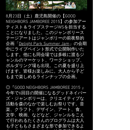
8月23日（土）鹿児島開催の【GOOD
NEIGHBORS JAMBOREE 2015】の参加アー
ティスト＆ライブステージWSを担当する
ことになりました。このジャンボリース
テージアートはジャンボリーの前夜祭的
企画「
Delight Park Summer Jam
」の会期
中にライブペイント形式で公開制作いた
します。他にも同会場では多岐に渡るジ
ャンルのマーケット、ワークショップ、
ボルダリング場も出現。この夏を盛り上
げます。皆様お楽しみに。大人から子ど
もまで楽しめるラインナップの企画。
◎『GOOD NEIGHBORS JAMBOREE 2015 』
今年で6回目の開催になるグッドネイバー
ズ・ジャンボリーは、クリエイティブな
活動を森のなかで楽しむお祭りです。音
楽、クラフト、デザイン、アート、食、
文学、映画、などなど、ジャンルをこえ
て行われるたくさんのプログラムは大人
も子どももさまざまな形で参加できるよ