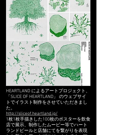
HEARTLAND によるアートプロジェクト、
「SLICE OF HEARTLAND」 のウェブサイ
トでイラスト制作をさせていただきまし
た。
http://sliceof.heartland.jp/
1枚1枚手描きした100枚のポスターを飲食
店で展示、制作したムービー等でハート
ランドビールと店舗にてを繋がりを表現