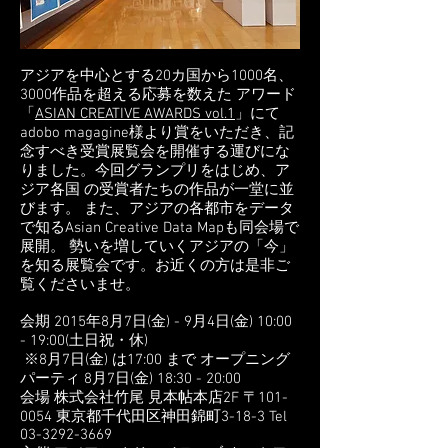
アジアを中心とする20カ国から1000名、
3000作品を超える応募を数えた アワード
「
ASIAN CREATIVE AWARDS vol.1
」にて
adobo magagine様より賞をいただき、記
念すべき受賞展覧会を開催する運びにな
りました。今回グランプリをはじめ、ア
ジア各国 の受賞者たちの作品が一堂に並
びます。 また、アジアの各都市をデータ
で知るAsian Creative Data Mapも同会場で
展開。 勢いを増していくアジアの「今」
を知る展覧会です。お近くの方は是非ご
覧くださいませ。
会期 2015年8月7日(金) - 9月4日(金) 10:00
- 19:00(土日祝・休)
※8月7日(金) は17:00 まで オープニング
パーティ 8月7日(金) 18:30 - 20:00
会場 株式会社竹尾 見本帖本店2F 〒101-
0054 東京都千代田区神田錦町3-18-3 Tel
03-3292-3669