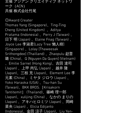
主催 アジアン クリエイティブ ネットワ
ーク（ACN）
共催 株式会社竹尾
◎Award Creater
Thomas Yang (Singapore)、Ting-Ting
Cheng (United Kingdom) 、Aditya
Pratama (Indonesia) 、Perry J (Taiwan) 、
日下 明 (Japan) 、Elaine Fnag (Taiwan) 、
Joyce Lee 李淑君[Lazy Tree 懶人樹]
(Singapore) 、Lolay [Thaweesak
Srithongdee] (Thailland) 、Zhaopulu 赵普
璐 (China)、Q [Nguyen Da Quyen] (Vietnam)
、Emilie Sarnel (Hong Kong)、吉田 達司
(Japan) 、上甲 尚弘 (Japan) 、越井 隆
(Japan)、三枝 充 (Japan)、Element Lee 李
元素 (China) 、ミヤタ ジロウ (Japan) 、
Yoko Haraoka (USA) 、Tsu-han Su
(Taiwan)、BKK BROS.［Krisakorn
Tantitemit］ (Thailand)、篠崎 理一郎
(Japan)、xulijing (China) 、なかの まりの
(Japan) 、アキハヒロミツ (Japan) 、岡崎
菜央 (Japan) 、Elicia Edijanto
(Indonesia)、金田 涼子 (Japan)、Liu Yen-