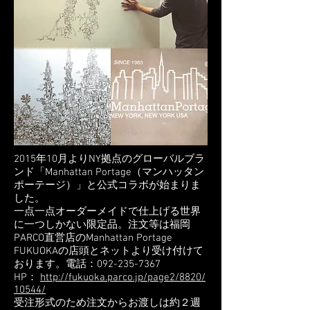
2015年10月よりNY拠点のグローバルブラ
ンド「Manhattan Portage（マンハッタン
ポーテージ）」と公式コラボが始まりま
した。
一点一点オーダーメイドで仕上げる世界
に一つしかない限定品。注文等は福岡
PARCO直営店のManhattan Portage
FUKUOKAの店頭とネットより受け付けて
おります。電話：092-235-7367
HP：
http://fukuoka.parco.jp/page2/8820/
10544/
受注形式のため注文からお渡しは約２週