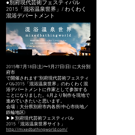
●別府現代芸術フェスティバル
2015「混浴温泉世界」/ わくわく
混浴デパートメント
2015年7月18日(土)〜9月27日(日) に大分別
府市
で開催されます”別府現代芸術フェスティ
バル2015「混浴温泉世界」のわくわく混
浴デパートメントに作家として参加する
ことになりました。6月より制作を現地で
進めていきたいと思います。
会場：大分県別府市内各所(中心市街地／
鉄輪地区)
▶▶別府現代芸術フェスティバル
2015「混浴温泉世界サイト」
http://mixedbathingworld.com/