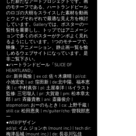
した新たなアートプロジェクトです。画
のモチーフである、ハートランドビール
のロゴの大樹をスライスした素材を動画
とウェブそれぞれで最適な見え方を検討
しています。Galleryでは、ポスターの一
覧性を重要しし、トップではアニメーシ
ョンで多くのポスターがテンポよく見れ
るようにしています。1つのモチーフで、
映像、アニメーション、静止画一覧を愉
しめるウェブサイトになっています。是
非ご覧下さい。
●ハートランドビール「SLICE OF
HEARTLAND」
dir: 新井風愉｜ex cd: 佐々木康晴 | pl/cd:
小池宏史 | ad: 窪田新 | de:北中陽、福本恵
美 | c: 中村眞弥 | pl: 土屋泰洋 | I&イラスト
監修: 三宅瑠人 | pr: 大賀遊 | pm: 松本章太
郎 | art: 斉藤貴教 | ani: 斎藤俊介 |
stopmotion: おーのもとき | ca: 上野千蔵 |
still ca: 松田恩美 | m/guiter/cho: 曽我部恵
一
●WEBデザイン
ad/pl: イム ジョンホ (mount inc.) | tech dir:
梅津岳城 (mount inc.) | de: 長谷川弘佳