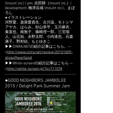
(mount inc.) | pm: 吉田耕（mount inc.）|
development: 梅津岳城 (mount inc.)、まぼ
ろし
●イラストレーション
河野愛、遊座愛貴生、古川温、モトシマ
アヤカ、はらみ、杉山恭平、玉川麻衣、
秦直也、南無子、篠崎理一郎、三宅瑠
人、山元知、永野太郎、小内達也、石森
康子、野村結、もとゆきこ
▶▶CINRA.NETの紹介記事はこちら。—
>
http://www.cinra.net/review/20151009-
sliceofheartland
▶▶White-screenの紹介記事はこちら —
>
http://white-screen.jp/?p=71107#
●GOOD NEIGHBORS JAMBOLEE
2015 / Delight Park Summer Jam