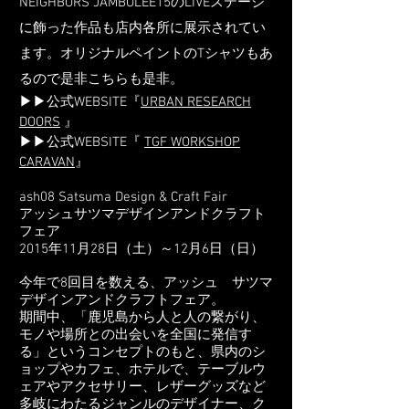
NEIGHBORS JAMBOLEE15のLIVEステージ
に飾った作品も店内各所に展示されてい
ます。オリジナルペイントのTシャツもあ
るので是非こちらも是非。
▶▶公式WEBSITE『
URBAN RESEARCH
DOORS
』
▶▶公式WEBSITE『
TGF WORKSHOP
CARAVAN
』
ash08 Satsuma Design & Craft Fair
アッシュサツマデザインアンドクラフト
フェア
2015年11月28日（土）～12月6日（日）
今年で8回目を数える、アッシュ サツマ
デザインアンドクラフトフェア。
期間中、「鹿児島から人と人の繋がり、
モノや場所との出会いを全国に発信す
る」というコンセプトのもと、県内のシ
ョップやカフェ、ホテルで、テーブルウ
ェアやアクセサリー、レザーグッズなど
多岐にわたるジャンルのデザイナー、ク