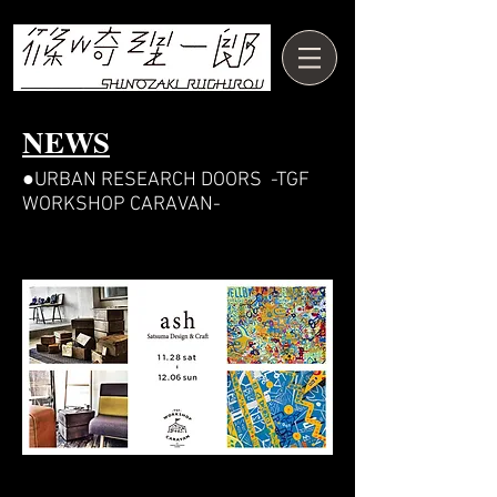
NEWS
●URBAN RESEARCH DOORS -TGF
WORKSHOP CARAVAN-