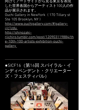
向けてアートサイドから見る東京を表現
した世界各国からアーティスト100人の作
品が展示されます。
Ouchi Gallery in NewYork ( 170 Tillary st
Ste 105 Brooklyn, NY )
http://www.ouchigallery.com/#!gallery-
i/c1zdu
http://shinozaki-
riichiro.tumblr.com/post/120903119884/th
e-10th-100-artists-exhibition-ouchi-
gallery
●SICF16（第16回 スパイラル・イ
ンディペンデント・クリエーター
ズ・フェスティバル）