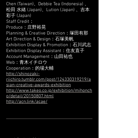
Chen (Taiwan)、Debbie Tea (Indonesia) 、
松田 水緒 (Japan)、Lution (Japan) 、吉本
彩子 (Japan)
Staff Credit：
Produce：庄野裕晃
Planning & Creative Direction：塚田有那
Art Direction & Design：石塚美帆
Exhibition Display & Promotion：石川武志
Exhibition Display Assistant：住友直子
Account Management：山田祐也
Web：青木イチロウ
Cooperation：的場大輔
http://shinozaki-
riichiro.tumblr.com/post/124330319219/a
sian-creative-awards-exhibition
http://www.takeo.co.jp/exhibition/mihonch
o/detail/20150807.html
http://acn.link/acae/