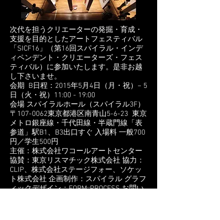
次代を担うクリエーターの発掘・育成・
支援を目的としたアートフェスティバル
「SICF16」（第16回スパイラル・インデ
ィペンデント・クリエーターズ・フェス
ティバル）に参加いたします。是非お越
し下さいませ。
会期 B日程：2015年5月4日（月・祝）− 5
日（火・祝）11:00 - 19:00
会場 スパイラルホール（スパイラル3F）
〒107-0062東京都港区南青山5-6-23 東京
メトロ銀座線・千代田線・半蔵門線「表
参道」駅B1、B3出口すぐ 入場料 一般700
円／学生500円
主催：株式会社ワコールアートセンター
協賛：東京リスマチック株式会社 協力：
CLIP、株式会社ステージフォー、ソケッ
ト株式会社 企画制作：スパイラル グラフ
ィックデザイン：FORM::PROCESS お問い
合わせ：03-3498-1171（スパイラル代
表）
▶▶
http://www.sicf.jp/information/sicf16.