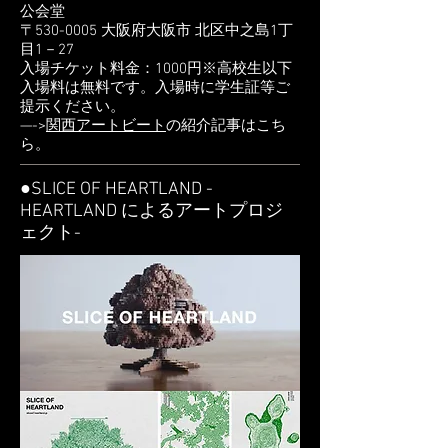
公会堂
〒530-0005 大阪府大阪市 北区中之島1丁
目1－27
入場チケット料金：1000円※高校生以下
入場料は無料です。入場時に学生証等ご
提示ください。
—->
関西アートビート
の紹介記事はこち
ら。
●SLICE OF HEARTLAND -
HEARTLAND によるアートプロジ
ェクト-